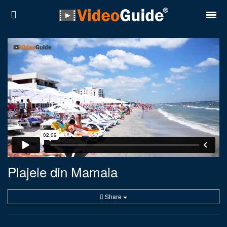
Locuri
Destinații
Prețuri
Contact
Despre noi
Reguli de confidentialitate
Plajele din Mamaia
Parteneri
Share
Română
English