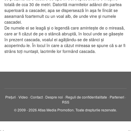
totală de cca 30 de metri. Datorită marmitelor adânci din partea
superioară a cascadei, apa se dispersează în aşa fe lîncât se
aseamană foartemult cu un voal alb, de unde vine şi numele
cascadei.
De numele ei se leagă şi o legendă care aminteşte de o mireasă,
care ar fi căzut de pe o stâncă abruptă, în locul unde se găseşte
în prezent cascada, voalul ei agăţându-se de stânci şi
acoperindu-le. În locul în care a căzut mireasa se spune că s-ar fi
strâns toţi nuntaşii, lacrimile lor formând cascada.
Prețuri
·
Video
·
Contact
·
Despre noi
·
Reguli de confidentialitate
·
Parteneri
·
RSS
© 2009 - 2026 Atlas Media Promotion. Toate drepturile rezervate.
×
‹
›