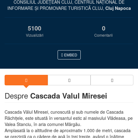
CONSILIUL JUDEȚEAN CLUJ, CENTRUL NAȚIONAL DE
INFORMARE ȘI PROMOVARE TURISTICĂ CLUJ,
Cluj Napoca
5100
0
Vizualizări
Comentarii
EMBED
Despre
Cascada Valul Miresei
Cascada Vălul Miresei, cunoscută şi sub numele de Cascada
Răchiţele, este situată în versantul estic al masivului Vlădeasa, pe
Valea Stanciu, în aria comunei Mărgău.
Amplasată la o altitudine de aproximativ 1.000 de metri, cascada
se prezintă ca o cădere de apă în trei trepte, având o înăţime