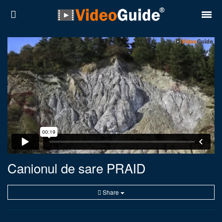
Locuri
Destinații
Prețuri
Contact
Despre noi
Reguli de confidentialitate
Canionul de sare PRAID
Parteneri
Share
Română
English