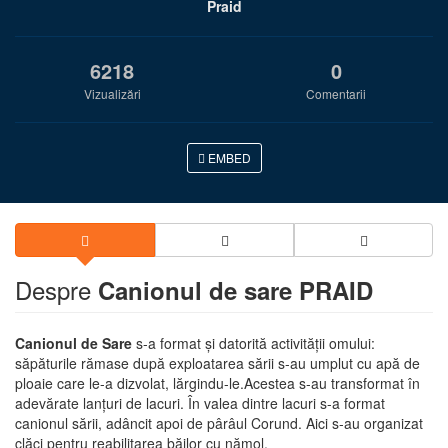
Praid
6218
0
Vizualizări
Comentarii
EMBED
Despre
Canionul de sare PRAID
Canionul de Sare
s-a format şi datorită activităţii omului:
săpăturile rămase după exploatarea sării s-au umplut cu apă de
ploaie care le-a dizvolat, lărgindu-le.Acestea s-au transformat în
adevărate lanţuri de lacuri. În valea dintre lacuri s-a format
canionul sării, adâncit apoi de pârâul Corund. Aici s-au organizat
clăci pentru reabilitarea băilor cu nămol.