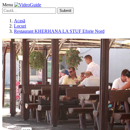
Menu
Submit
Acasă
Locuri
Restaurant KHERHANA LA STUF Eforie Nord