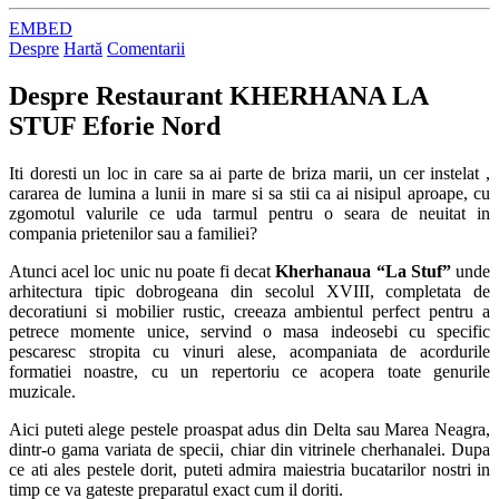
EMBED
Despre
Hartă
Comentarii
Despre
Restaurant KHERHANA LA
STUF Eforie Nord
Iti doresti un loc in care sa ai parte de briza marii, un cer instelat ,
cararea de lumina a lunii in mare si sa stii ca ai nisipul aproape, cu
zgomotul valurile ce uda tarmul pentru o seara de neuitat in
compania prietenilor sau a familiei?
Atunci acel loc unic nu poate fi decat
Kherhanaua “La Stuf”
unde
arhitectura tipic dobrogeana din secolul XVIII, completata de
decoratiuni si mobilier rustic, creeaza ambientul perfect pentru a
petrece momente unice, servind o masa indeosebi cu specific
pescaresc stropita cu vinuri alese, acompaniata de acordurile
formatiei noastre, cu un repertoriu ce acopera toate genurile
muzicale.
Aici puteti alege pestele proaspat adus din Delta sau Marea Neagra,
dintr-o gama variata de specii, chiar din vitrinele cherhanalei. Dupa
ce ati ales pestele dorit, puteti admira maiestria bucatarilor nostri in
timp ce va gateste preparatul exact cum il doriti.