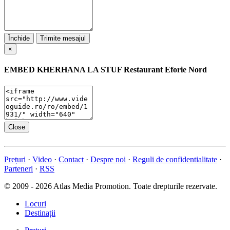
Închide
Trimite mesajul
×
EMBED
KHERHANA LA STUF Restaurant Eforie Nord
Close
Prețuri
·
Video
·
Contact
·
Despre noi
·
Reguli de confidentialitate
·
Parteneri
·
RSS
© 2009 - 2026 Atlas Media Promotion. Toate drepturile rezervate.
Locuri
Destinații