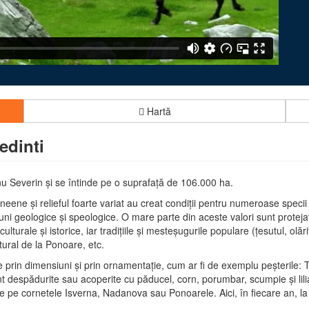
Hartă
edinti
nu Severin şi se întinde pe o suprafaţă de 106.000 ha.
eene şi relieful foarte variat au creat condiţii pentru numeroase specii
i geologice şi speologice. O mare parte din aceste valori sunt protejate
lturale şi istorice, iar tradiţiile şi mesteşugurile populare (ţesutul, ol
atural de la Ponoare, etc.
prin dimensiuni şi prin ornamentaţie, cum ar fi de exemplu peşterile: 
 despădurite sau acoperite cu păducel, corn, porumbar, scumpie şi liliac, 
e pe cornetele Isverna, Nadanova sau Ponoarele. Aici, în fiecare an, la în