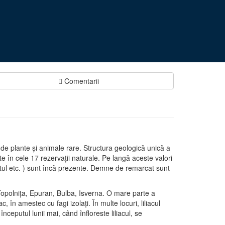
Comentarii
 de plante şi animale rare. Structura geologică unică a
 în cele 17 rezervaţii naturale. Pe langă aceste valori
ăritul etc. ) sunt încă prezente. Demne de remarcat sunt
Topolniţa, Epuran, Bulba, Isverna. O mare parte a
în amestec cu fagi izolaţi. În multe locuri, liliacul
ceputul lunii mai, când înfloreste liliacul, se