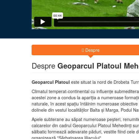
Despre
Despre
Geoparcul Platoul Meh
Geoparcul Platoul
este situat la nord de Drobeta Tur
Climatul temperat-continental cu influenţe submediteran
acestei zone a condus la apariţia a numeroase formaţiun
naturale, în acest spaţiu întâlnim numeroase obiective cu
dolinele din vestul localităţilor Balta şi Marga, Podul N
Apele subterane au săpat numeroase peşteri, renumite 
calcarelor din cadrul Geoparcului Platoul Mehedinţi sunt
sălbatic formează adevarate păduri, vestite fiind cele d
organizează "Sărbatoarea liliacului".