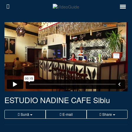
Locuri
Destinații
Prețuri
Contact
Despre noi
Reguli de confidentialitate
ESTUDIO NADINE CAFE Sibiu
Parteneri
Sună
E-mail
Share
Română
English