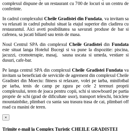
complexul dispune de un restaurant cu 700 de locuri si un centru de
conferinte.
In cadrul complexului
Cheile Gradistei din Fundata
, va invitam sa
va relaxati in cadrul pubului situat la etajul superior din cladirea cu
restaurantul. Aici aveti posibilitatea sa savurati produse de bar si
cafenea, sa jucati biliard sau tenis de masa.
Noul Centrul SPA din complexul
Cheile Gradistei
din
Fundata
este situat langa Hotelul Bucegi si va pune la dispozitie: piscina,
jacuzzi, cromoterapie, masaj, sauna uscata si umeda, vestiare si
dusuri, cafe-bar.
Pe langa centrul SPA din complexul
Cheile Gradistei Fundata
va
invitam sa beneficiati de serviciile de agrement din complexul Cheile
Gradistei din Moeciu: fitness si relaxare, volei pe iarba, minifotbal
pe iarba, tenis de camp pe zgura pe cele 2 terenuri proprii
complexului, teren de joaca pentru copii, schi si snowboard pe partia
proprie de schi (grad de dificultate usor), transport teleschi, biciclete
mountainbike, plimbari cu sania sau trasura trasa de cai, plimbari off
road cu masini de teren.
×
Trimite e-mail la
Complex Turistic CHEILE GRADISTEI