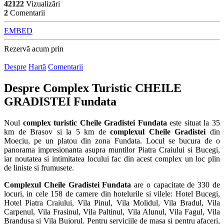
42122
Vizualizări
2
Comentarii
EMBED
Rezervă acum prin
Despre
Hartă
Comentarii
Despre
Complex Turistic CHEILE
GRADISTEI Fundata
Noul
complex turistic Cheile Gradistei Fundata
este situat la 35
km de Brasov si la 5 km de
complexul Cheile Gradistei
din
Moeciu, pe un platou din zona Fundata. Locul se bucura de o
panorama impresionanta asupra muntilor Piatra Craiului si Bucegi,
iar noutatea si intimitatea locului fac din acest complex un loc plin
de liniste si frumusete.
Complexul Cheile Gradistei Fundata
are o capacitate de 330 de
locuri, in cele 158 de camere din hotelurile si vilele: Hotel Bucegi,
Hotel Piatra Craiului, Vila Pinul, Vila Molidul, Vila Bradul, Vila
Carpenul, Vila Frasinul, Vila Paltinul, Vila Alunul, Vila Fagul, Vila
Brandusa si Vila Bujorul. Pentru serviciile de masa si pentru afaceri,