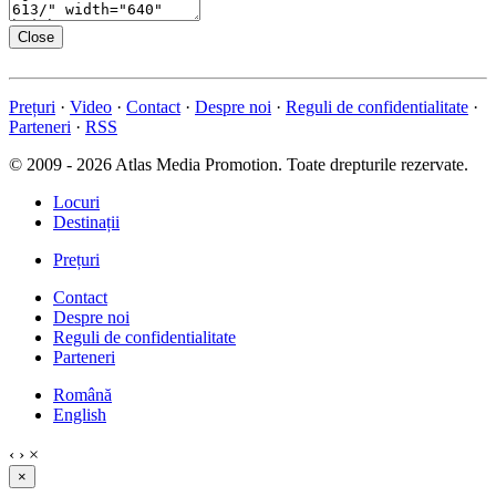
Close
Prețuri
·
Video
·
Contact
·
Despre noi
·
Reguli de confidentialitate
·
Parteneri
·
RSS
© 2009 - 2026 Atlas Media Promotion. Toate drepturile rezervate.
Locuri
Destinații
Prețuri
Contact
Despre noi
Reguli de confidentialitate
Parteneri
Română
English
‹
›
×
×